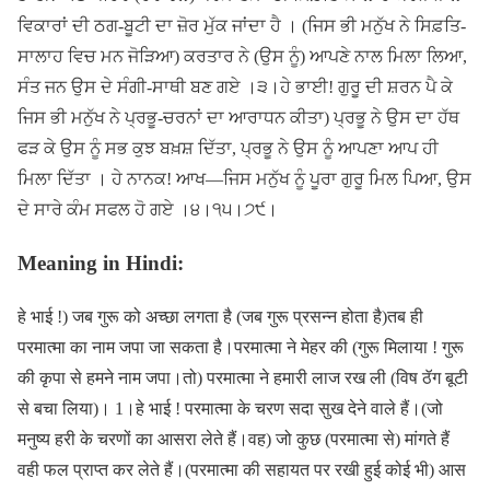
ਵਿਕਾਰਾਂ ਦੀ ਠਗ-ਬੂਟੀ ਦਾ ਜ਼ੋਰ ਮੁੱਕ ਜਾਂਦਾ ਹੈ । (ਜਿਸ ਭੀ ਮਨੁੱਖ ਨੇ ਸਿਫ਼ਤਿ-
ਸਾਲਾਹ ਵਿਚ ਮਨ ਜੋੜਿਆ) ਕਰਤਾਰ ਨੇ (ਉਸ ਨੂੰ) ਆਪਣੇ ਨਾਲ ਮਿਲਾ ਲਿਆ,
ਸੰਤ ਜਨ ਉਸ ਦੇ ਸੰਗੀ-ਸਾਥੀ ਬਣ ਗਏ ।੩।ਹੇ ਭਾਈ! ਗੁਰੂ ਦੀ ਸ਼ਰਨ ਪੈ ਕੇ
ਜਿਸ ਭੀ ਮਨੁੱਖ ਨੇ ਪ੍ਰਭੂ-ਚਰਨਾਂ ਦਾ ਆਰਾਧਨ ਕੀਤਾ) ਪ੍ਰਭੂ ਨੇ ਉਸ ਦਾ ਹੱਥ
ਫੜ ਕੇ ਉਸ ਨੂੰ ਸਭ ਕੁਝ ਬਖ਼ਸ਼ ਦਿੱਤਾ, ਪ੍ਰਭੂ ਨੇ ਉਸ ਨੂੰ ਆਪਣਾ ਆਪ ਹੀ
ਮਿਲਾ ਦਿੱਤਾ । ਹੇ ਨਾਨਕ! ਆਖ—ਜਿਸ ਮਨੁੱਖ ਨੂੰ ਪੂਰਾ ਗੁਰੂ ਮਿਲ ਪਿਆ, ਉਸ
ਦੇ ਸਾਰੇ ਕੰਮ ਸਫਲ ਹੋ ਗਏ ।੪।੧੫।੭੯।
Meaning in Hindi:
हे भाई !) जब गुरू को अच्छा लगता है (जब गुरू प्रसन्न होता है)तब ही
परमात्मा का नाम जपा जा सकता है।परमात्मा ने मेहर की (गुरू मिलाया ! गुरू
की कृपा से हमने नाम जपा।तो) परमात्मा ने हमारी लाज रख ली (विष ठॅग बूटी
से बचा लिया)। 1।हे भाई ! परमात्मा के चरण सदा सुख देने वाले हैं।(जो
मनुष्य हरी के चरणों का आसरा लेते हैं।वह) जो कुछ (परमात्मा से) मांगते हैं
वही फल प्राप्त कर लेते हैं।(परमात्मा की सहायत पर रखी हुई कोई भी) आस