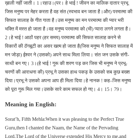
ख़ाली नहीं जाती। 1।रहाउ।(पर। हे भाई ! जीवन का मालिक दातार प्रभू
जिस मनुष्य पर मेहर करता है वह संत (स्वभाव बन जाता है।और) परमात्मा की
सिफत सालाह के गीत गाता है।उस मनुष्य का मन परमात्मा की प्यार भरी
भक्ति में मस्त हो जाता है।वह मनुष्य परमात्मा को (भी) प्यारा लगने लगता है।
2।हे भाई ! आठों पहर (हर समय) परमात्मा की सिफत सालाह करने से
विकारों की ठॅगबूटी का असर खत्म हो जाता है(जिस मनुष्य ने सिफत सालाह में
मन जोड़ा) ईश्वर ने (उसको) अपने साथ मिला लिया। संत जन उसके संगी-
साथी बन गए। 3।(हे भाई ! गुरू की शरण पड़ कर जिस भी मनुष्य ने प्रभू-
चरणों की आराधना की) प्रभू ने उसका हाथ पकड़ के उसको सब कुछ बख्श
दिया।प्रभू ने उसको अपना आप ही मिला दिया।हे नानक ! कह–जिस मनुष्य
को पूरा गुरू मिल गया।उसके सारे काम सफल हो गए। 4। 15। 79।
Meaning in English:
Sorat’h, Fifth Mehla:When it was pleasing to the Perfect True
Guru,then I chanted the Naam, the Name of the Pervading
Lord.The Lord of the Universe extended His Mercy to me,and