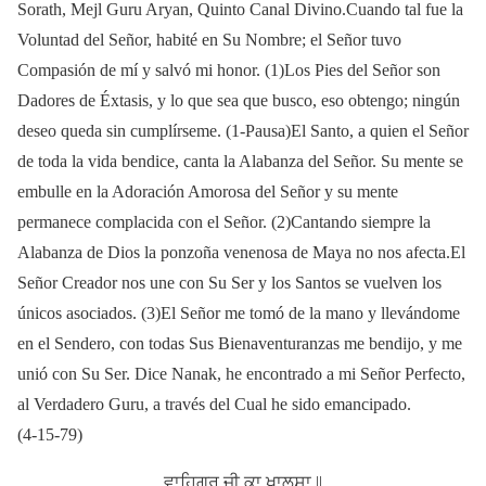
Sorath, Mejl Guru Aryan, Quinto Canal Divino.Cuando tal fue la
Voluntad del Señor, habité en Su Nombre; el Señor tuvo
Compasión de mí y salvó mi honor. (1)Los Pies del Señor son
Dadores de Éxtasis, y lo que sea que busco, eso obtengo; ningún
deseo queda sin cumplírseme. (1‑Pausa)El Santo, a quien el Señor
de toda la vida bendice, canta la Alabanza del Señor. Su mente se
embulle en la Adoración Amorosa del Señor y su mente
permanece complacida con el Señor. (2)Cantando siempre la
Alabanza de Dios la ponzoña venenosa de Maya no nos afecta.El
Señor Creador nos une con Su Ser y los Santos se vuelven los
únicos asociados. (3)El Señor me tomó de la mano y llevándome
en el Sendero, con todas Sus Bienaventuranzas me bendijo, y me
unió con Su Ser. Dice Nanak, he encontrado a mi Señor Perfecto,
al Verdadero Guru, a través del Cual he sido emancipado.
(4‑15‑79)
ਵਾਹਿਗੁਰੂ ਜੀ ਕਾ ਖਾਲਸਾ ||